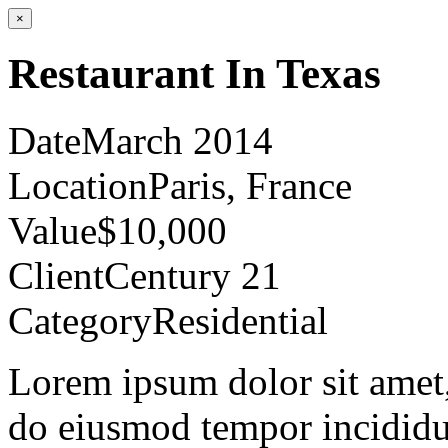
×
Restaurant In Texas
Date
March 2014
Location
Paris, France
Value
$10,000
Client
Century 21
Category
Residential
Lorem ipsum dolor sit amet, 
do eiusmod tempor incididu