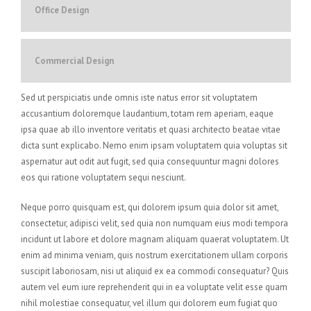
Office Design
Commercial Design
Sed ut perspiciatis unde omnis iste natus error sit voluptatem
accusantium doloremque laudantium, totam rem aperiam, eaque
ipsa quae ab illo inventore veritatis et quasi architecto beatae vitae
dicta sunt explicabo. Nemo enim ipsam voluptatem quia voluptas sit
aspernatur aut odit aut fugit, sed quia consequuntur magni dolores
eos qui ratione voluptatem sequi nesciunt.
Neque porro quisquam est, qui dolorem ipsum quia dolor sit amet,
consectetur, adipisci velit, sed quia non numquam eius modi tempora
incidunt ut labore et dolore magnam aliquam quaerat voluptatem. Ut
enim ad minima veniam, quis nostrum exercitationem ullam corporis
suscipit laboriosam, nisi ut aliquid ex ea commodi consequatur? Quis
autem vel eum iure reprehenderit qui in ea voluptate velit esse quam
nihil molestiae consequatur, vel illum qui dolorem eum fugiat quo